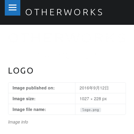
PRIMARY MENU
OTHERWORKS
LOGO – OTHERWORKS
LOGO
Image published on:
2016年9月12日
Image size:
1027 × 228 px
Image file name:
logo.png
Image info