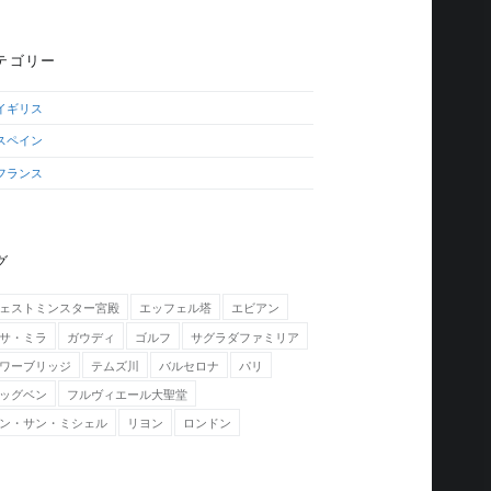
テゴリー
イギリス
スペイン
フランス
グ
ェストミンスター宮殿
エッフェル塔
エビアン
サ・ミラ
ガウディ
ゴルフ
サグラダファミリア
ワーブリッジ
テムズ川
バルセロナ
パリ
ッグベン
フルヴィエール大聖堂
ン・サン・ミシェル
リヨン
ロンドン