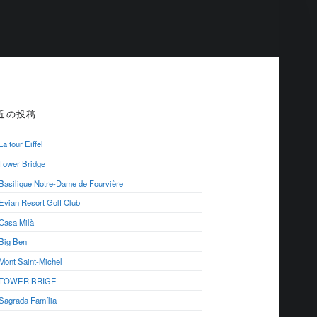
R
近の投稿
La tour Eiffel
Tower Bridge
Basilique Notre-Dame de Fourvière
Evian Resort Golf Club
Casa Milà
Big Ben
Mont Saint-Michel
TOWER BRIGE
Sagrada Família