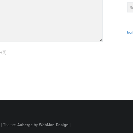
Sea
log 
必須)
|
Theme:
by
|
Auberge
WebMan Design