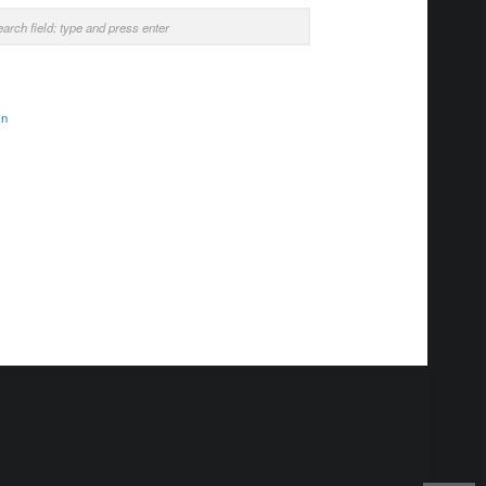
rch
in