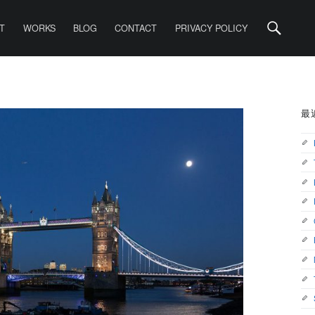
Search
T
WORKS
BLOG
CONTACT
PRIVACY POLICY
SIDEBA
最