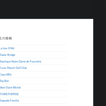
R
近の投稿
La tour Eiffel
Tower Bridge
Basilique Notre-Dame de Fourvière
Evian Resort Golf Club
Casa Milà
Big Ben
Mont Saint-Michel
TOWER BRIGE
Sagrada Família