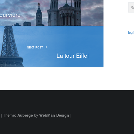
Sea
ourvière
log 
NEXT POST
La tour Eiffel
|
Theme:
by
|
Auberge
WebMan Design