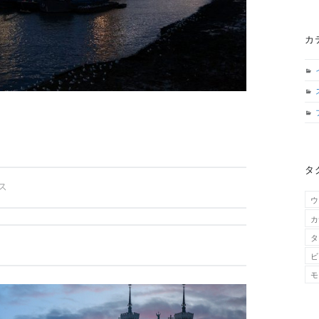
カ
タ
ス
ウ
カ
タ
ビ
モ