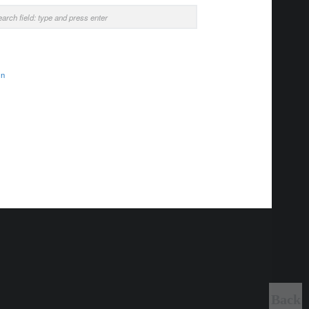
rch
in
Back