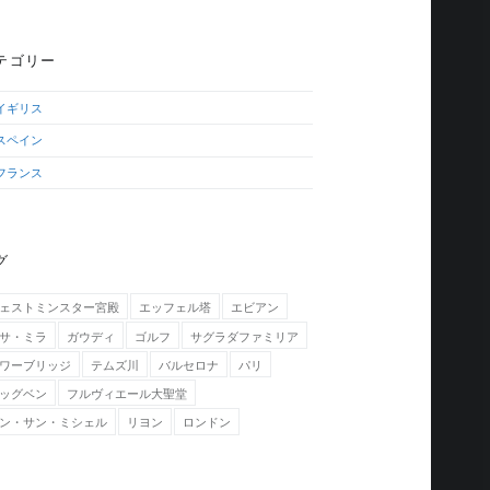
テゴリー
イギリス
スペイン
フランス
グ
ェストミンスター宮殿
エッフェル塔
エビアン
サ・ミラ
ガウディ
ゴルフ
サグラダファミリア
ワーブリッジ
テムズ川
バルセロナ
パリ
ッグベン
フルヴィエール大聖堂
ン・サン・ミシェル
リヨン
ロンドン