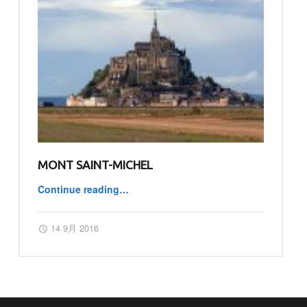
MONT SAINT-MICHEL
Continue reading
…
“Mont Saint-Michel”
Posted on:
Written by:
master
14 9月 2016